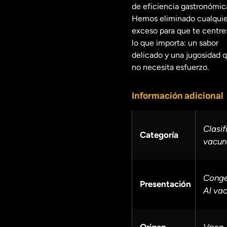
de eficiencia gastronómic
Hemos eliminado cualquie
exceso para que te centre
lo que importa: un sabor
delicado y una jugosidad 
no necesita esfuerzo.
Información adicional
Clasif
Categoría
vacun
Conge
Presentación
Al vac
Origen
Vaca